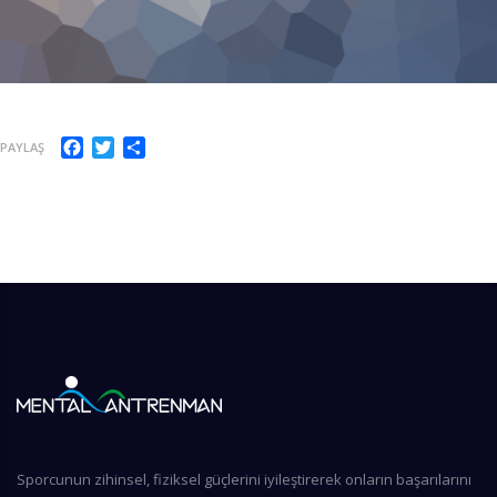
Facebook
Twitter
Share
PAYLAŞ
Sporcunun zihinsel, fiziksel güçlerini iyileştirerek onların başarılarını