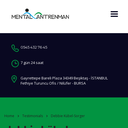
0545 432 76 45
7 gün 24 saat
Gayrettepe Bareli Plaza 34349 Beşiktaş - İSTANBUL
Fethiye Turuncu Ofis / Nilüfer - BURSA
Home
Testimonials
Debbie Kübel-Sorger