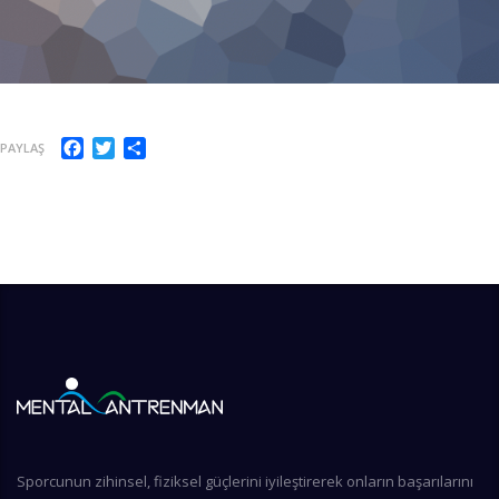
Facebook
Twitter
Share
PAYLAŞ
Sporcunun zihinsel, fiziksel güçlerini iyileştirerek onların başarılarını