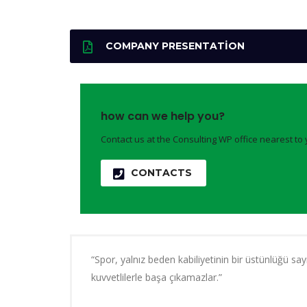
COMPANY PRESENTATION
how can we help you?
Contact us at the Consulting WP office nearest to 
CONTACTS
“Spor, yalnız beden kabiliyetinin bir üstünlüğü sa
kuvvetlilerle başa çıkamazlar.”