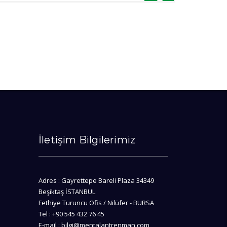
İletişim Bilgilerimiz
Adres : Gayrettepe Bareli Plaza 34349
Beşiktaş İSTANBUL
Fethiye Turuncu Ofis / Nilüfer - BURSA
Tel : +90 545 432 76 45
E-mail : bilgi@mentalantrenman.com