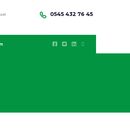
0545 432 76 45
saat
im