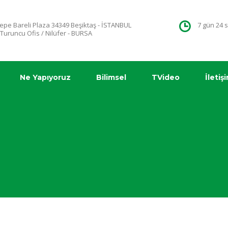
epe Bareli Plaza 34349 Beşiktaş - İSTANBUL
7 gün 24 
 Turuncu Ofis / Nilüfer - BURSA
Ne Yapıyoruz
Bilimsel
TVideo
İletiş