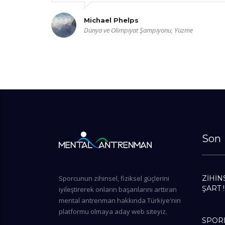
Michael Phelps
Dünya ve Olimpiyat Şampiyonu, Yüzme
Son 
Sporcunun zihinsel, fiziksel güçlerini
ZİHİN
ŞART !
iyileştirerek onların başarılarını arttıran
mental antrenman hakkında Türkiye'nin
platformu olmaya aday web siteyiz.
SPORD