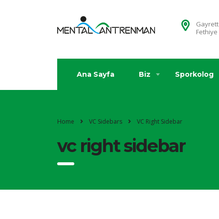
Gayrett
Fethiye
Ana Sayfa
Biz
Sporkolog
Home
VC Sidebars
VC Right Sidebar
vc right sidebar