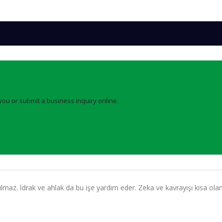
you or submit a business inquiry online.
yılmaz. İdrak ve ahlak da bu işe yardım eder. Zeka ve kavrayışı kısa ola